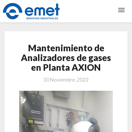
Toggl
Navig
Mantenimiento
Mantenimiento de
de
Analizadores
Analizadores de gases
de
en Planta AXION
gases
en
Planta
30 Noviembre, 2022
AXION