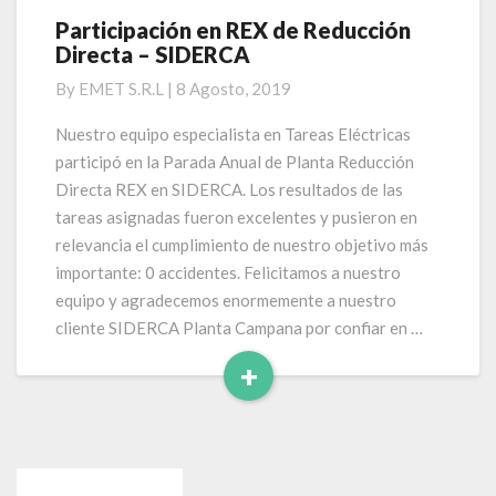
Participación en REX de Reducción
Participación
Directa – SIDERCA
en
REX
By
EMET S.R.L
|
8 Agosto, 2019
de
Reducción
Nuestro equipo especialista en Tareas Eléctricas
Directa
participó en la Parada Anual de Planta Reducción
–
Directa REX en SIDERCA. Los resultados de las
SIDERCA
tareas asignadas fueron excelentes y pusieron en
relevancia el cumplimiento de nuestro objetivo más
importante: 0 accidentes. Felicitamos a nuestro
equipo y agradecemos enormemente a nuestro
cliente SIDERCA Planta Campana por confiar en …
+
Leer
Más