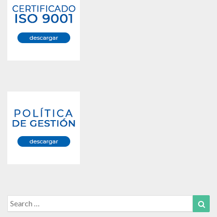
Search
Sea
for: