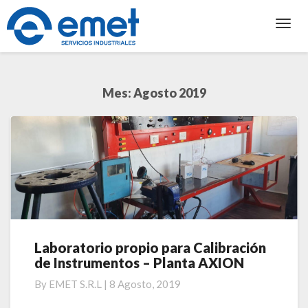
Toggl
Navig
Mes:
Agosto 2019
Laboratorio propio para Calibración
Laboratorio
de Instrumentos – Planta AXION
propio
para
By
EMET S.R.L
|
8 Agosto, 2019
Calibración
de