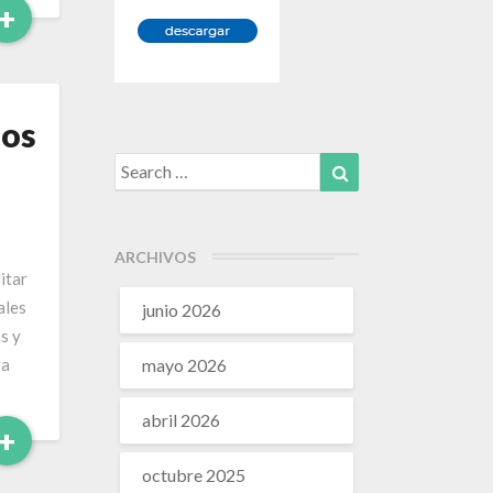
Leer
+
Más
los
Search
Search
for:
ARCHIVOS
itar
ales
junio 2026
s y
ra
mayo 2026
abril 2026
Leer
+
Más
octubre 2025