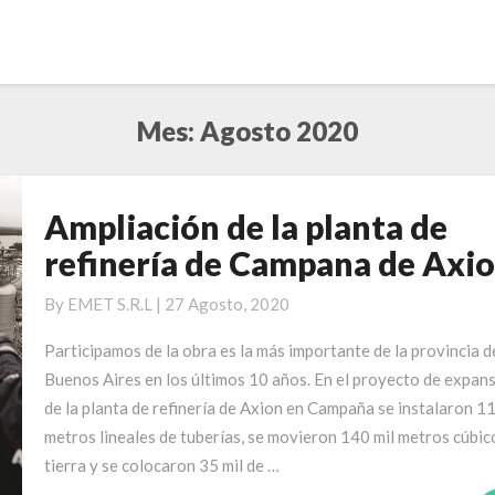
Mes:
Agosto 2020
Ampliación de la planta de
Ampliación
de
refinería de Campana de Axi
la
planta
By
EMET S.R.L
|
27 Agosto, 2020
de
Participamos de la obra es la más importante de la provincia d
refinería
Buenos Aires en los últimos 10 años. En el proyecto de expan
de
de la planta de refinería de Axion en Campaña se instalaron 11
Campana
metros lineales de tuberías, se movieron 140 mil metros cúbic
de
tierra y se colocaron 35 mil de …
Axion