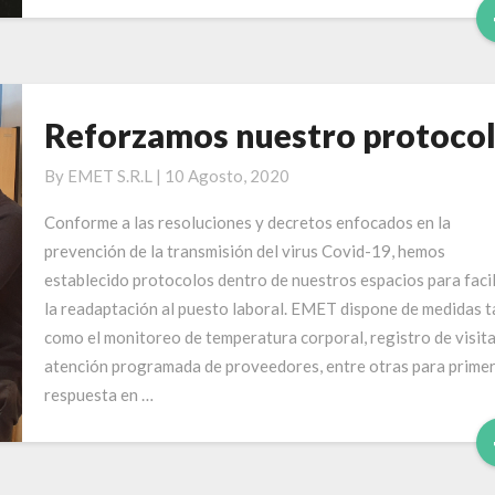
Reforzamos nuestro protoco
Reforzamos
nuestro
By
EMET S.R.L
|
10 Agosto, 2020
protocolos
Conforme a las resoluciones y decretos enfocados en la
prevención de la transmisión del virus Covid-19, hemos
establecido protocolos dentro de nuestros espacios para facil
la readaptación al puesto laboral. EMET dispone de medidas t
como el monitoreo de temperatura corporal, registro de visita
atención programada de proveedores, entre otras para prime
respuesta en …