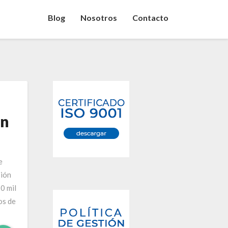
Blog
Nosotros
Contacto
on
e
sión
0 mil
os de