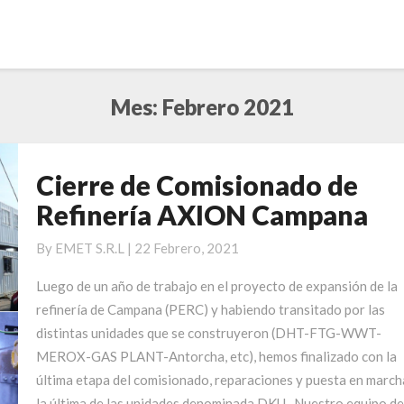
Mes:
Febrero 2021
Cierre de Comisionado de
Cierre
de
Refinería AXION Campana
Comisionado
de
By
EMET S.R.L
|
22 Febrero, 2021
Refinería
Luego de un año de trabajo en el proyecto de expansión de la
AXION
refinería de Campana (PERC) y habiendo transitado por las
Campana
distintas unidades que se construyeron (DHT-FTG-WWT-
MEROX-GAS PLANT-Antorcha, etc), hemos finalizado con la
última etapa del comisionado, reparaciones y puesta en march
la última de las unidades denominada DKU. Nuestro equipo de