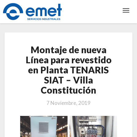
Toggl
Navig
Montaje
Montaje de nueva
de
nueva
Línea para revestido
Línea
en Planta TENARIS
para
revestido
SIAT – Villa
en
Constitución
Planta
TENARIS
SIAT
7 Noviembre, 2019
–
Villa
Constitución