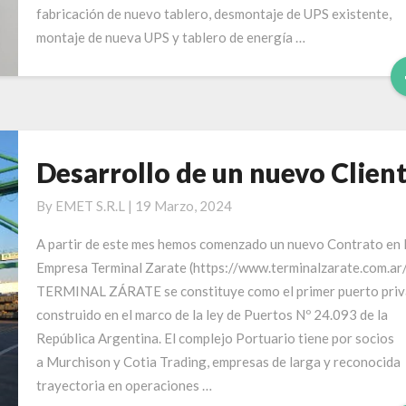
PWF
fabricación de nuevo tablero, desmontaje de UPS existente,
de
montaje de nueva UPS y tablero de energía …
Planta
AXION
Pan
American
Energy
Desarrollo de un nuevo Clien
Desarrollo
de
By
EMET S.R.L
|
19 Marzo, 2024
un
nuevo
A partir de este mes hemos comenzado un nuevo Contrato en 
Cliente
Empresa Terminal Zarate (https://www.terminalzarate.com.ar/
TERMINAL ZÁRATE se constituye como el primer puerto pri
construido en el marco de la ley de Puertos Nº 24.093 de la
República Argentina. El complejo Portuario tiene por socios
a Murchison y Cotia Trading, empresas de larga y reconocida
trayectoria en operaciones …