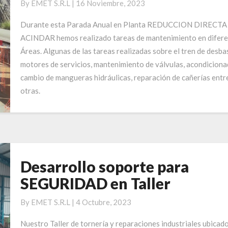
By
EMET S.R.L
|
16 Noviembre, 2023
Directa
de
Durante esta Parada Anual en Planta REDUCCION DIRECTA
Planta
ACINDAR hemos realizado tareas de mantenimiento en difere
ACINDAR
Áreas. Algunas de las tareas realizadas sobre el tren de desba
motores de servicios, mantenimiento de válvulas, acondiciona
cambio de mangueras hidráulicas, reparación de cañerías entr
otras.
Desarrollo soporte para
Desarrollo
soporte
SEGURIDAD en Taller
para
SEGURIDAD
By
EMET S.R.L
|
4 Octubre, 2023
en
Nuestro Taller de tornería y reparaciones industriales ubicad
Taller