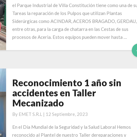
el Parque Industrial de Villa Constitución tiene como una de s
Tareas la reparación de los Pulpos que utilizan Plantas
Siderúrgicas como ACINDAR, ACEROS BRAGADO, GERDAU,
entre otras, para la carga de chatarra en las Cestas de sus
procesos de Aceria. Estos equipos pueden mover hasta …
Reconocimiento 1 año sin
Reconocimiento
1
accidentes en Taller
año
Mecanizado
sin
accidentes
By
EMET S.R.L
|
12 Septiembre, 2023
en
Taller
En el Día Mundial de la Seguridad y la Salud Laboral Hemos
Mecanizado
reconocido al Plantel de nuestro Taller dereparaciones y