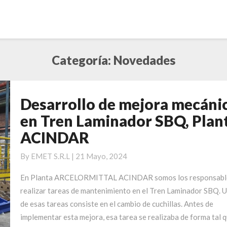
Categoría:
Novedades
Desarrollo de mejora mecáni
Desarrollo
de
en Tren Laminador SBQ, Plan
mejora
ACINDAR
mecánica
en
By
EMET S.R.L
|
21 Mayo, 2024
Tren
Laminador
En Planta ARCELORMITTAL ACINDAR somos los responsabl
SBQ,
realizar tareas de mantenimiento en el Tren Laminador SBQ. 
Planta
de esas tareas consiste en el cambio de cuchillas. Antes de
ACINDAR
implementar esta mejora, esa tarea se realizaba de forma tal 