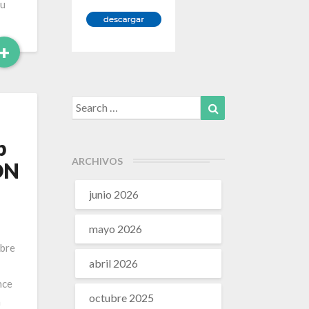
su
Leer
+
Más
Search
Search
for:
b
ARCHIVOS
ON
junio 2026
mayo 2026
obre
abril 2026
nce
octubre 2025
a