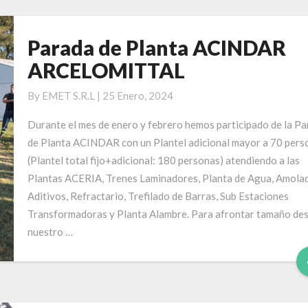
Parada de Planta ACINDAR
Parada
de
ARCELOMITTAL
Planta
ACINDAR
By
EMET S.R.L
|
25 Enero, 2024
ARCELOMITTAL
Durante el mes de enero y febrero hemos participado de la P
de Planta ACINDAR con un Plantel adicional mayor a 70 pers
(Plantel total fijo+adicional: 180 personas) atendiendo a las
Plantas ACERIA, Trenes Laminadores, Planta de Agua, Amola
Aditivos, Refractario, Trefilado de Barras, Sub Estaciones
Transformadoras y Planta Alambre. Para afrontar tamaño des
nuestro …