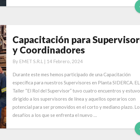
Capacitación para Supervisor
Capacitación
para
y Coordinadores
Supervisores
y
By
EMET S.R.L
|
14 Febrero, 2024
Coordinadores
Durante este mes hemos participado de una Capacitación
específica para nuestros Supervisores en Planta SIDERCA. EL
Taller “El Rol del Supervisor” tuvo cuatro encuentros y estuvo
dirigido a los supervisores de línea y aquellos operarios con
potencial para ser promovidos en el corto y mediano plazo. Lo
desafíos a los que se enfrenta el nuevo …