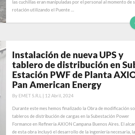
las cuchillas eran manipuladas por el personal al momento de 
rotación utilizando el Puente …
Instalación de nueva UPS y
Instalación
de
tablero de distribución en Su
nueva
Estación PWF de Planta AXI
UPS
Pan American Energy
y
tablero
By
EMET S.R.L
|
12 Abril, 2024
de
distribución
Durante este mes hemos finalizado la Obra de modificación s
en
tableros de distribución de cargas en la Subestación Power
Sub
Formance en Refinería AXION Campana Buenos Aires. El alca
Estación
de esta obra incluyó el desarrollo de la ingeniería necesaria, l